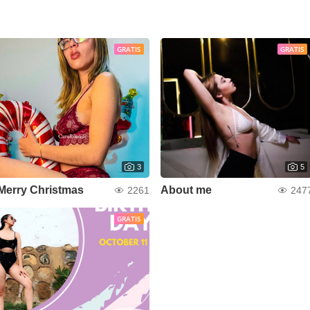
GRATIS
GRATIS
3
5
Merry Christmas
About me
2261
247
GRATIS