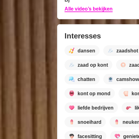
Alle video’s bekijken
Interesses
dansen
zaadshot
zaad op kont
zaa
chatten
camshow
kont op mond
ko
liefde bedrijven
l
snoeihard
neuke
facesitting
geniet