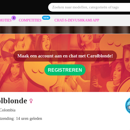
MOTIES
COMPETITIES
CHAT-S-DEVUSHKAMI APP
Maak een account aan en chat met
Carolblonde!
REGISTREREN
lblonde
 Colombia
itzending: 14 uren geleden