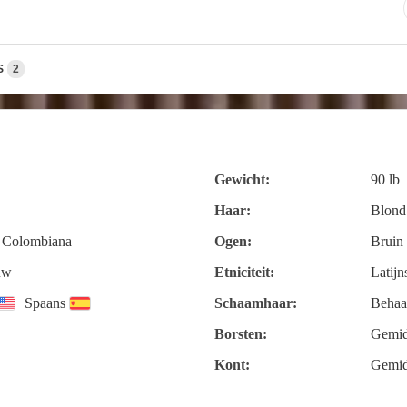
S
2
Gewicht:
90 lb
Haar:
Blond
 Colombiana
Ogen:
Bruin
uw
Etniciteit:
Latij
Spaans
Schaamhaar:
Behaa
Borsten:
Gemid
Kont:
Gemid